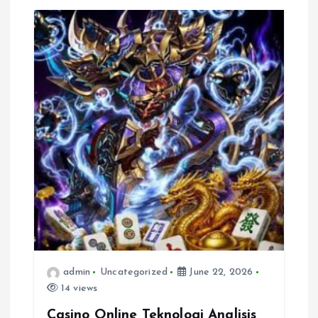
n
a
v
i
g
a
t
i
admin
Uncategorized
June 22, 2026
o
14 views
Casino Online Teknologi Analisis