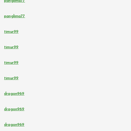
panglima77
panglima77
timur99
timur99
timur99
timur99
dragon969
dragon969
dragon969