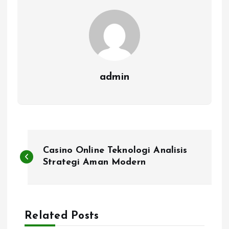
admin
P
Casino Online Teknologi Analisis
o
Strategi Aman Modern
s
t
Related Posts