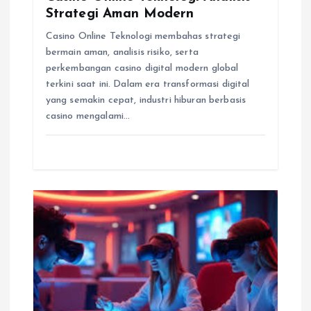
n
Strategi Aman Modern
Casino Online Teknologi membahas strategi
bermain aman, analisis risiko, serta
perkembangan casino digital modern global
terkini saat ini. Dalam era transformasi digital
yang semakin cepat, industri hiburan berbasis
casino mengalami…