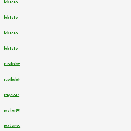
lektoto
lektoto
lektoto
lektoto
rubikslot
rubikslot
raya247
mekar99
mekar99