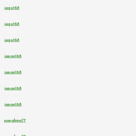
jago168
jago168
jago168
japan168
japan168
japan168
japan168
panglima77