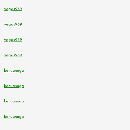
vegas969
vegas969
vegas969
vegas969
ketuanaga
ketuanaga
ketuanaga
ketuanaga