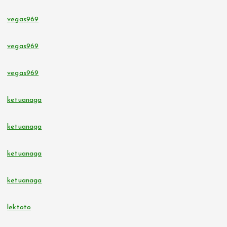
vegas969
vegas969
vegas969
ketuanaga
ketuanaga
ketuanaga
ketuanaga
lektoto