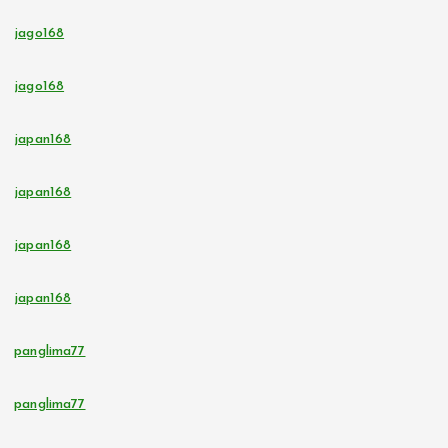
jago168
jago168
japan168
japan168
japan168
japan168
panglima77
panglima77