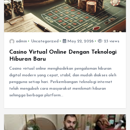
admin
Uncategorized
May 22, 2026
23 views
Casino Virtual Online Dengan Teknologi
Hiburan Baru
Casino virtual online menghadirkan pengalaman hiburan
digital modern yang cepat, stabil, dan mudah diakses oleh
pengguna setiap hari. Perkembangan teknologi internet
telah mengubah cara masyarakat menikmati hiburan
sehingga berbagai platform…