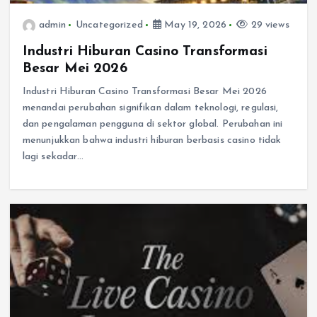
admin
Uncategorized
May 19, 2026
29 views
Industri Hiburan Casino Transformasi
Besar Mei 2026
Industri Hiburan Casino Transformasi Besar Mei 2026
menandai perubahan signifikan dalam teknologi, regulasi,
dan pengalaman pengguna di sektor global. Perubahan ini
menunjukkan bahwa industri hiburan berbasis casino tidak
lagi sekadar…