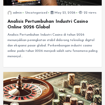
admin
Uncategorized
May 23, 2026
22 views
Analisis Pertumbuhan Industri Casino
Online 2026 Global
Analisis Pertumbuhan Industri Casino di tahun 2026
menunjukkan peningkatan stabil didorong teknologi digital
dan ekspansi pasar global. Perkembangan industri casino
online pada tahun 2026 menjadi salah satu fenomena paling
menonjol…