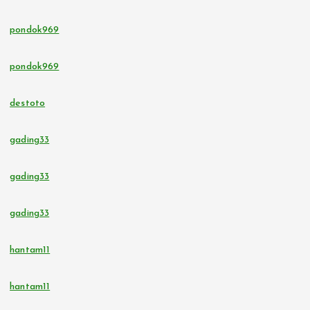
pondok969
pondok969
destoto
gading33
gading33
gading33
hantam11
hantam11