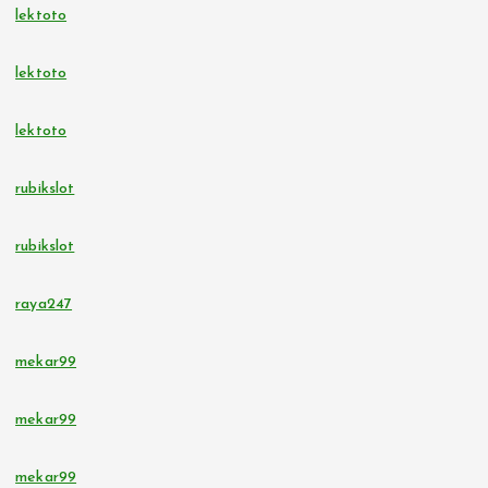
lektoto
lektoto
lektoto
rubikslot
rubikslot
raya247
mekar99
mekar99
mekar99