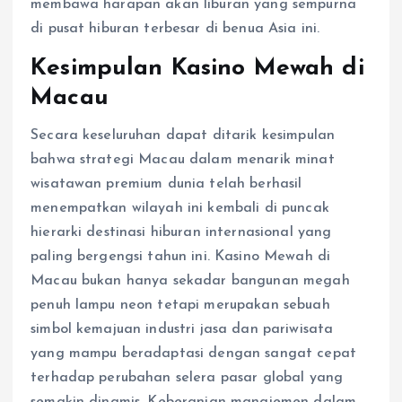
membawa harapan akan liburan yang sempurna
di pusat hiburan terbesar di benua Asia ini.
Kesimpulan Kasino Mewah di
Macau
Secara keseluruhan dapat ditarik kesimpulan
bahwa strategi Macau dalam menarik minat
wisatawan premium dunia telah berhasil
menempatkan wilayah ini kembali di puncak
hierarki destinasi hiburan internasional yang
paling bergengsi tahun ini. Kasino Mewah di
Macau bukan hanya sekadar bangunan megah
penuh lampu neon tetapi merupakan sebuah
simbol kemajuan industri jasa dan pariwisata
yang mampu beradaptasi dengan sangat cepat
terhadap perubahan selera pasar global yang
semakin dinamis. Keberanian manajemen dalam