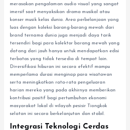
merasakan pengalaman audio visual yang sangat
imersif saat menyaksikan drama musikal atau
konser musik kelas dunia. Area perbelanjaan yang
luas dengan koleksi barang-barang mewah dari
brand ternama dunia juga menjadi daya tarik
tersendiri bagi para kolektor barang mewah yang
datang dari jauh hanya untuk mendapatkan edisi
terbatas yang tidak tersedia di tempat lain.
Diversifikasi hiburan ini secara efektif mampu
memperlama durasi menginap para wisatawan
serta meningkatkan rata-rata pengeluaran
harian mereka yang pada akhirnya memberikan
kontribusi positif bagi pertumbuhan ekonomi
masyarakat lokal di wilayah pesisir Tiongkok
selatan ini secara berkelanjutan dan stabil.
Integrasi Teknologi Cerdas