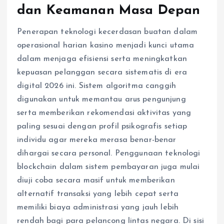
dan Keamanan Masa Depan
Penerapan teknologi kecerdasan buatan dalam
operasional harian kasino menjadi kunci utama
dalam menjaga efisiensi serta meningkatkan
kepuasan pelanggan secara sistematis di era
digital 2026 ini. Sistem algoritma canggih
digunakan untuk memantau arus pengunjung
serta memberikan rekomendasi aktivitas yang
paling sesuai dengan profil psikografis setiap
individu agar mereka merasa benar-benar
dihargai secara personal. Penggunaan teknologi
blockchain dalam sistem pembayaran juga mulai
diuji coba secara masif untuk memberikan
alternatif transaksi yang lebih cepat serta
memiliki biaya administrasi yang jauh lebih
rendah bagi para pelancong lintas negara. Di sisi