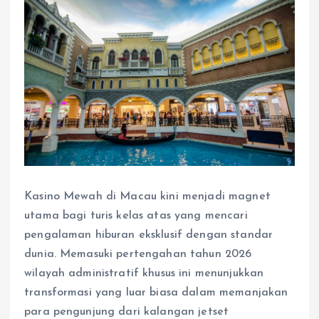
Kasino Mewah di Macau kini menjadi magnet
utama bagi turis kelas atas yang mencari
pengalaman hiburan eksklusif dengan standar
dunia. Memasuki pertengahan tahun 2026
wilayah administratif khusus ini menunjukkan
transformasi yang luar biasa dalam memanjakan
para pengunjung dari kalangan jetset