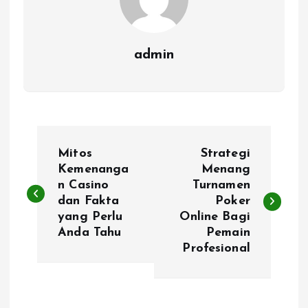
admin
P
Mitos
Strategi
o
Kemenanga
Menang
n Casino
Turnamen
dan Fakta
Poker
s
yang Perlu
Online Bagi
Anda Tahu
Pemain
t
Profesional
n