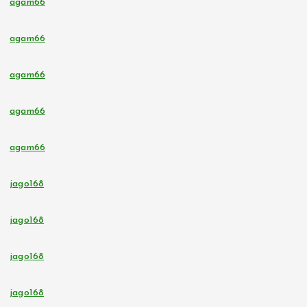
agam66
agam66
agam66
agam66
agam66
jago168
jago168
jago168
jago168