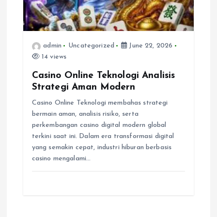
admin
Uncategorized
June 22, 2026
14 views
Casino Online Teknologi Analisis
Strategi Aman Modern
Casino Online Teknologi membahas strategi
bermain aman, analisis risiko, serta
perkembangan casino digital modern global
terkini saat ini. Dalam era transformasi digital
yang semakin cepat, industri hiburan berbasis
casino mengalami…