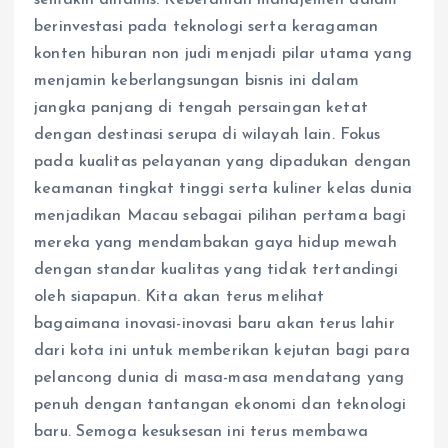
berinvestasi pada teknologi serta keragaman
konten hiburan non judi menjadi pilar utama yang
menjamin keberlangsungan bisnis ini dalam
jangka panjang di tengah persaingan ketat
dengan destinasi serupa di wilayah lain. Fokus
pada kualitas pelayanan yang dipadukan dengan
keamanan tingkat tinggi serta kuliner kelas dunia
menjadikan Macau sebagai pilihan pertama bagi
mereka yang mendambakan gaya hidup mewah
dengan standar kualitas yang tidak tertandingi
oleh siapapun. Kita akan terus melihat
bagaimana inovasi-inovasi baru akan terus lahir
dari kota ini untuk memberikan kejutan bagi para
pelancong dunia di masa-masa mendatang yang
penuh dengan tantangan ekonomi dan teknologi
baru. Semoga kesuksesan ini terus membawa