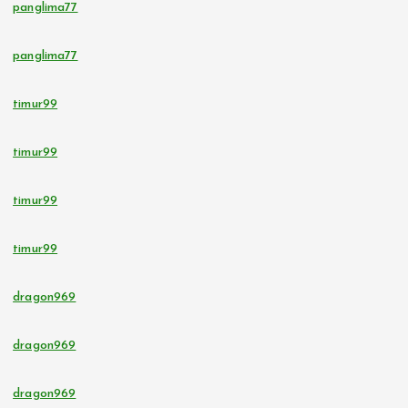
panglima77
panglima77
timur99
timur99
timur99
timur99
dragon969
dragon969
dragon969