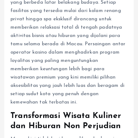
yang berbeda latar belakang budaya. Setiap
fasilitas yang tersedia mulai dari kolam renang
privat hingga spa eksklusif dirancang untuk
memberikan relaksasi total di tengah padatnya
aktivitas bisnis atau hiburan yang dijalani para
tamu selama berada di Macau. Persaingan antar
operator kasino dalam menghadirkan program
loyalitas yang paling menguntungkan
memberikan keuntungan lebih bagi para
wisatawan premium yang kini memiliki pilihan
aksesibilitas yang jauh lebih luas dan beragam di
setiap sudut kota yang penuh dengan
kemewahan tak terbatas ini.
Transformasi Wisata Kuliner
dan Hiburan Non Perjudian