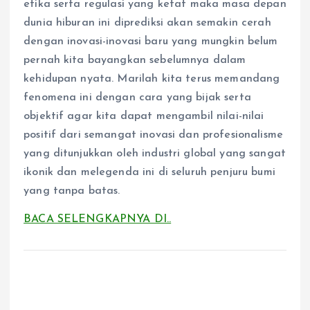
etika serta regulasi yang ketat maka masa depan
dunia hiburan ini diprediksi akan semakin cerah
dengan inovasi-inovasi baru yang mungkin belum
pernah kita bayangkan sebelumnya dalam
kehidupan nyata. Marilah kita terus memandang
fenomena ini dengan cara yang bijak serta
objektif agar kita dapat mengambil nilai-nilai
positif dari semangat inovasi dan profesionalisme
yang ditunjukkan oleh industri global yang sangat
ikonik dan melegenda ini di seluruh penjuru bumi
yang tanpa batas.
BACA SELENGKAPNYA DI..