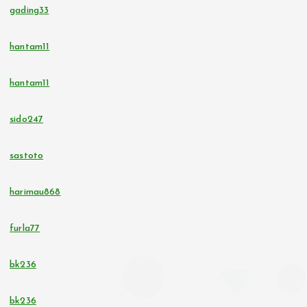
gading33
hantam11
hantam11
sido247
sastoto
harimau868
furla77
bk236
bk236