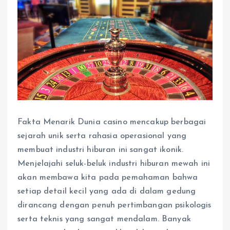
Fakta Menarik Dunia casino mencakup berbagai
sejarah unik serta rahasia operasional yang
membuat industri hiburan ini sangat ikonik.
Menjelajahi seluk-beluk industri hiburan mewah ini
akan membawa kita pada pemahaman bahwa
setiap detail kecil yang ada di dalam gedung
dirancang dengan penuh pertimbangan psikologis
serta teknis yang sangat mendalam. Banyak