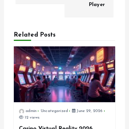
t
Player
n
a
Related Posts
v
i
g
a
t
admin
Uncategorized
June 29, 2026
i
12 views
Casino Virtual Reality 2026