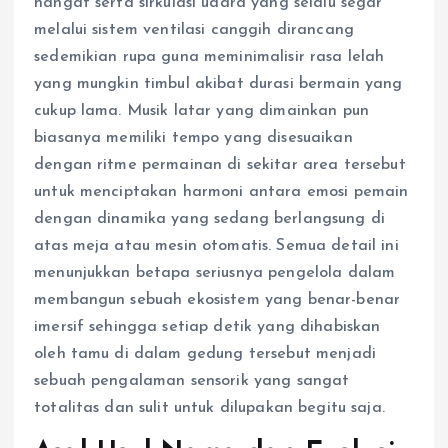
hangat serta sirkulasi udara yang selalu segar
melalui sistem ventilasi canggih dirancang
sedemikian rupa guna meminimalisir rasa lelah
yang mungkin timbul akibat durasi bermain yang
cukup lama. Musik latar yang dimainkan pun
biasanya memiliki tempo yang disesuaikan
dengan ritme permainan di sekitar area tersebut
untuk menciptakan harmoni antara emosi pemain
dengan dinamika yang sedang berlangsung di
atas meja atau mesin otomatis. Semua detail ini
menunjukkan betapa seriusnya pengelola dalam
membangun sebuah ekosistem yang benar-benar
imersif sehingga setiap detik yang dihabiskan
oleh tamu di dalam gedung tersebut menjadi
sebuah pengalaman sensorik yang sangat
totalitas dan sulit untuk dilupakan begitu saja.