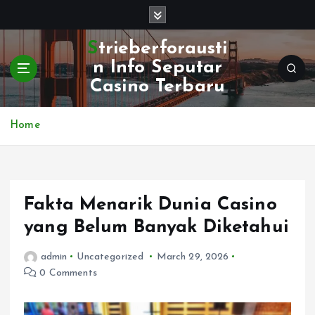
S
k
i
Strieberforausti
p
n Info Seputar
t
Casino Terbaru
o
c
o
Home
n
t
e
n
Fakta Menarik Dunia Casino
t
yang Belum Banyak Diketahui
admin
Uncategorized
March 29, 2026
0 Comments