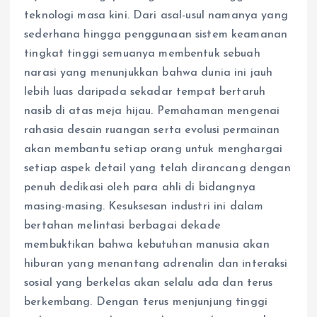
teknologi masa kini. Dari asal-usul namanya yang
sederhana hingga penggunaan sistem keamanan
tingkat tinggi semuanya membentuk sebuah
narasi yang menunjukkan bahwa dunia ini jauh
lebih luas daripada sekadar tempat bertaruh
nasib di atas meja hijau. Pemahaman mengenai
rahasia desain ruangan serta evolusi permainan
akan membantu setiap orang untuk menghargai
setiap aspek detail yang telah dirancang dengan
penuh dedikasi oleh para ahli di bidangnya
masing-masing. Kesuksesan industri ini dalam
bertahan melintasi berbagai dekade
membuktikan bahwa kebutuhan manusia akan
hiburan yang menantang adrenalin dan interaksi
sosial yang berkelas akan selalu ada dan terus
berkembang. Dengan terus menjunjung tinggi