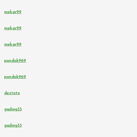
mekar99
mekar99
mekar99
pondok969
pondok969
destoto
gading33
gading33