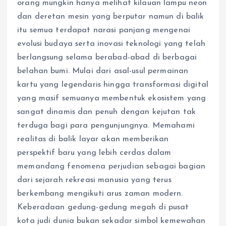
orang mungkin hanya melihat kilauan lampu neon
dan deretan mesin yang berputar namun di balik
itu semua terdapat narasi panjang mengenai
evolusi budaya serta inovasi teknologi yang telah
berlangsung selama berabad-abad di berbagai
belahan bumi. Mulai dari asal-usul permainan
kartu yang legendaris hingga transformasi digital
yang masif semuanya membentuk ekosistem yang
sangat dinamis dan penuh dengan kejutan tak
terduga bagi para pengunjungnya. Memahami
realitas di balik layar akan memberikan
perspektif baru yang lebih cerdas dalam
memandang fenomena perjudian sebagai bagian
dari sejarah rekreasi manusia yang terus
berkembang mengikuti arus zaman modern.
Keberadaan gedung-gedung megah di pusat
kota judi dunia bukan sekadar simbol kemewahan