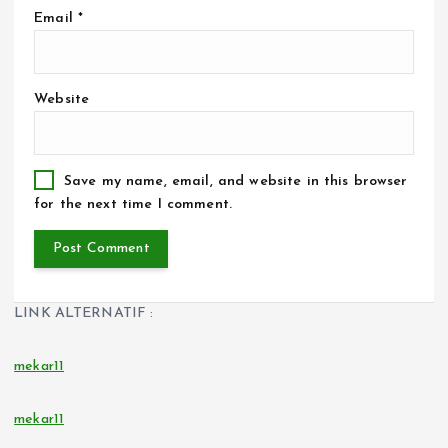
Email
*
Website
Save my name, email, and website in this browser
for the next time I comment.
LINK ALTERNATIF :
mekar11
mekar11