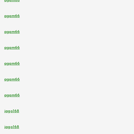
agam66
agam66
agam66
agam66
agam66
agam66
agam66
jago168
jago168