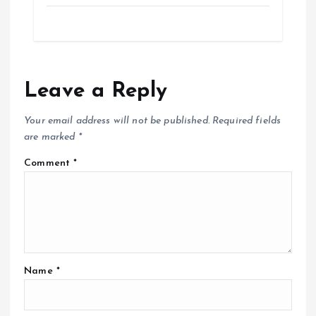
Leave a Reply
Your email address will not be published.
Required fields
are marked
*
Comment
*
Name
*