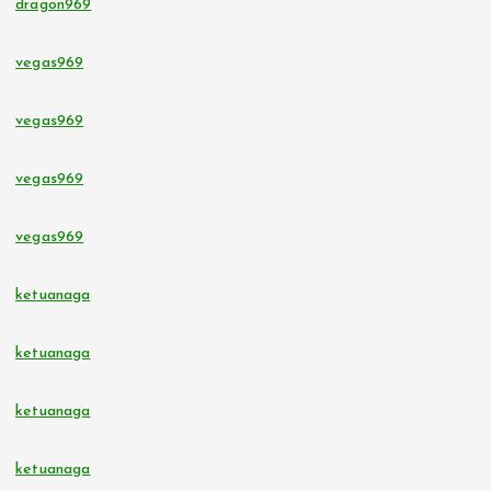
dragon969
vegas969
vegas969
vegas969
vegas969
ketuanaga
ketuanaga
ketuanaga
ketuanaga