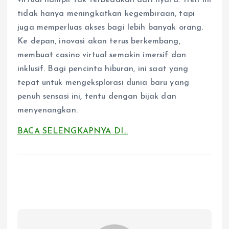
tidak hanya meningkatkan kegembiraan, tapi
juga memperluas akses bagi lebih banyak orang.
Ke depan, inovasi akan terus berkembang,
membuat casino virtual semakin imersif dan
inklusif. Bagi pencinta hiburan, ini saat yang
tepat untuk mengeksplorasi dunia baru yang
penuh sensasi ini, tentu dengan bijak dan
menyenangkan.
BACA SELENGKAPNYA DI…