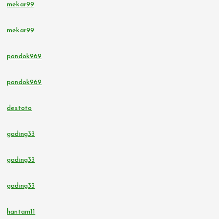
mekar99
mekar99
pondok969
pondok969
destoto
gading33
gading33
gading33
hantam11