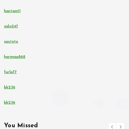
hantam11
sido247
sastoto
harimau868
furla77
bk236
bk236
You Missed