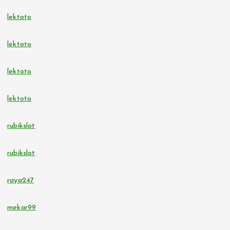
lektoto
lektoto
lektoto
lektoto
rubikslot
rubikslot
raya247
mekar99