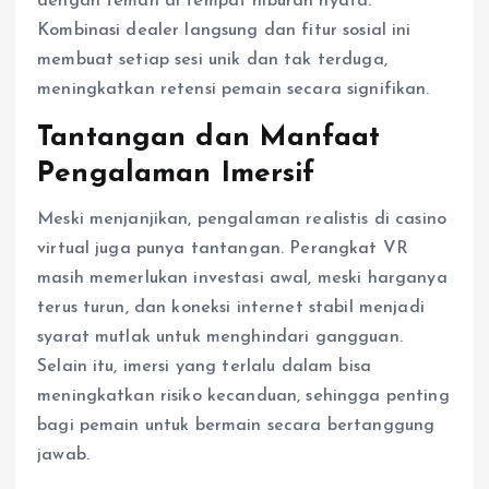
dengan teman di tempat hiburan nyata.
Kombinasi dealer langsung dan fitur sosial ini
membuat setiap sesi unik dan tak terduga,
meningkatkan retensi pemain secara signifikan.
Tantangan dan Manfaat
Pengalaman Imersif
Meski menjanjikan, pengalaman realistis di casino
virtual juga punya tantangan. Perangkat VR
masih memerlukan investasi awal, meski harganya
terus turun, dan koneksi internet stabil menjadi
syarat mutlak untuk menghindari gangguan.
Selain itu, imersi yang terlalu dalam bisa
meningkatkan risiko kecanduan, sehingga penting
bagi pemain untuk bermain secara bertanggung
jawab.