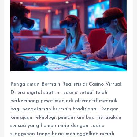
Pengalaman Bermain Realistis di Casino Virtual.
Di era digital saat ini, casino virtual telah
berkembang pesat menjadi alternatif menarik
bagi pengalaman bermain tradisional. Dengan
kemajuan teknologi, pemain kini bisa merasakan
sensasi yang hampir mirip dengan casino
sungguhan tanpa harus meninggalkan rumah.