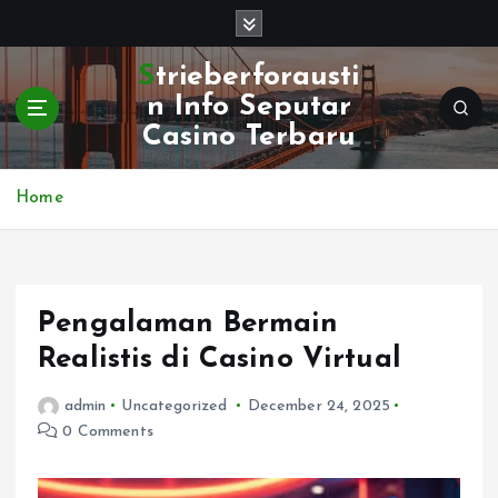
S
k
i
Strieberforausti
p
n Info Seputar
t
Casino Terbaru
o
c
o
Home
n
t
e
n
Pengalaman Bermain
t
Realistis di Casino Virtual
admin
Uncategorized
December 24, 2025
0 Comments