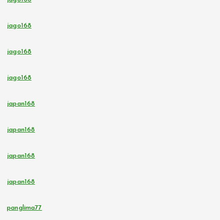
jago168
jago168
jago168
japan168
japan168
japan168
japan168
panglima77