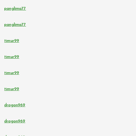
panglima77
panglima77
timur99
timur99
timur99
timur99
dragon969
dragon969