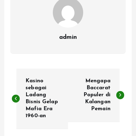
admin
P
Kasino
Mengapa
o
sebagai
Baccarat
Ladang
Populer di
Bisnis Gelap
Kalangan
s
Mafia Era
Pemain
1960-an
t
n