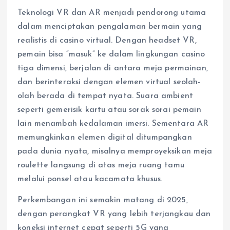
Teknologi VR dan AR menjadi pendorong utama
dalam menciptakan pengalaman bermain yang
realistis di casino virtual. Dengan headset VR,
pemain bisa “masuk” ke dalam lingkungan casino
tiga dimensi, berjalan di antara meja permainan,
dan berinteraksi dengan elemen virtual seolah-
olah berada di tempat nyata. Suara ambient
seperti gemerisik kartu atau sorak sorai pemain
lain menambah kedalaman imersi. Sementara AR
memungkinkan elemen digital ditumpangkan
pada dunia nyata, misalnya memproyeksikan meja
roulette langsung di atas meja ruang tamu
melalui ponsel atau kacamata khusus.
Perkembangan ini semakin matang di 2025,
dengan perangkat VR yang lebih terjangkau dan
koneksi internet cepat seperti 5G yang