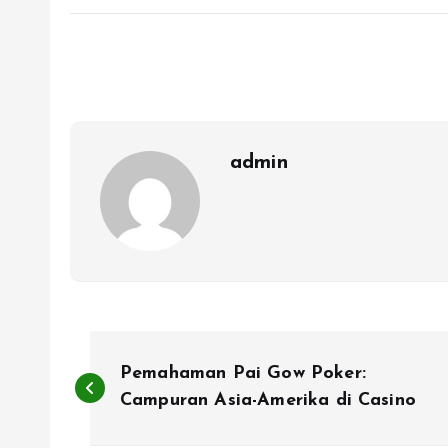
admin
P
Pemahaman Pai Gow Poker:
o
Campuran Asia-Amerika di Casino