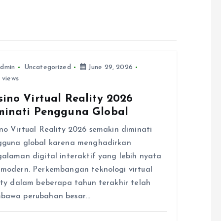
dmin
Uncategorized
June 29, 2026
 views
ino Virtual Reality 2026
minati Pengguna Global
no Virtual Reality 2026 semakin diminati
gguna global karena menghadirkan
alaman digital interaktif yang lebih nyata
modern. Perkembangan teknologi virtual
ity dalam beberapa tahun terakhir telah
bawa perubahan besar…