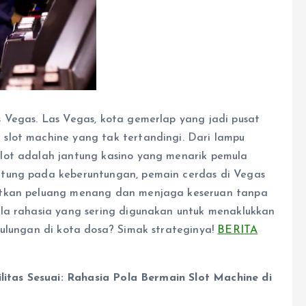
 Vegas. Las Vegas, kota gemerlap yang jadi pusat
slot machine yang tak tertandingi. Dari lampu
lot adalah jantung kasino yang menarik pemula
ntung pada keberuntungan, pemain cerdas di Vegas
atkan peluang menang dan menjaga keseruan tanpa
ola rahasia yang sering digunakan untuk menaklukkan
gulungan di kota dosa? Simak strateginya!
BERITA
ilitas Sesuai: Rahasia Pola Bermain Slot Machine di