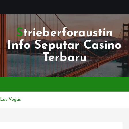
Strieberforaustin
Info Seputar Casino
Terbaru
 Las Vegas