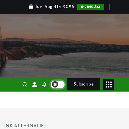
Tue. Aug 4th, 2026
11:28:16 AM
Subscribe
LINK ALTERNATIF :