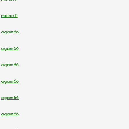
mekar11
agam66
agam66
agam66
agam66
agam66
agam66