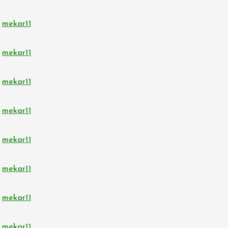
mekar11
mekar11
mekar11
mekar11
mekar11
mekar11
mekar11
mekar11