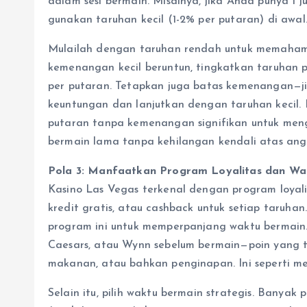
dalam sesi bermain. Misalnya, jika Anda punya 1 j
gunakan taruhan kecil (1-2% per putaran) di awal
Mulailah dengan taruhan rendah untuk memahami 
kemenangan kecil beruntun, tingkatkan taruhan p
per putaran. Tetapkan juga batas kemenangan—ji
keuntungan dan lanjutkan dengan taruhan kecil. 
putaran tanpa kemenangan signifikan untuk mengh
bermain lama tanpa kehilangan kendali atas ang
Pola 3: Manfaatkan Program Loyalitas dan Wak
Kasino Las Vegas terkenal dengan program loyali
kredit gratis, atau cashback untuk setiap taruha
program ini untuk memperpanjang waktu bermain.
Caesars, atau Wynn sebelum bermain—poin yang te
makanan, atau bahkan penginapan. Ini seperti m
Selain itu, pilih waktu bermain strategis. Banyak