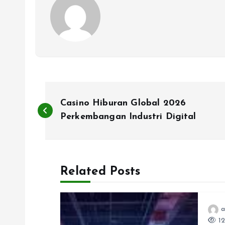
P
Casino Hiburan Global 2026
o
Perkembangan Industri Digital
s
Related Posts
t
n
a
12