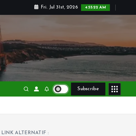
Fri. Jul 31st, 2026
4:55:23 AM
Subscribe
LINK ALTERNATIF :