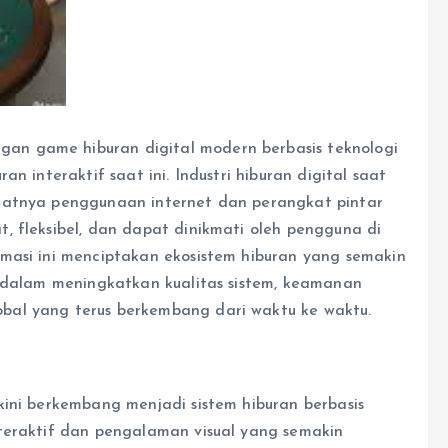
n game hiburan digital modern berbasis teknologi
n interaktif saat ini. Industri hiburan digital saat
katnya penggunaan internet dan perangkat pintar
, fleksibel, dan dapat dinikmati oleh pengguna di
masi ini menciptakan ekosistem hiburan yang semakin
g dalam meningkatkan kualitas sistem, keamanan
bal yang terus berkembang dari waktu ke waktu.
kini berkembang menjadi sistem hiburan berbasis
teraktif dan pengalaman visual yang semakin