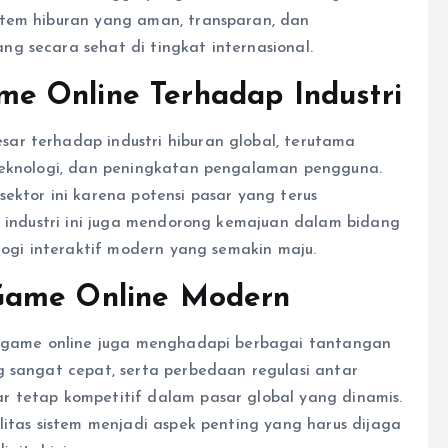
stem hiburan yang aman, transparan, dan
g secara sehat di tingkat internasional.
e Online Terhadap Industri
ar terhadap industri hiburan global, terutama
 teknologi, dan peningkatan pengalaman pengguna.
ektor ini karena potensi pasar yang terus
, industri ini juga mendorong kemajuan dalam bidang
ologi interaktif modern yang semakin maju.
Game Online Modern
ia game online juga menghadapi berbagai tantangan
g sangat cepat, serta perbedaan regulasi antar
r tetap kompetitif dalam pasar global yang dinamis.
litas sistem menjadi aspek penting yang harus dijaga