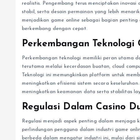
realistis. Pengembang terus menciptakan inovasi d
stabil, serta desain permainan yang lebih menar
menjadikan game online sebagai bagian penting da
berkembang dengan cepat.
Perkembangan Teknologi 
Perkembangan teknologi memiliki peran utama da
terutama melalui kecerdasan buatan, cloud compu
Teknologi ini memungkinkan platform untuk memb
meningkatkan efisiensi sistem secara keseluruhan.
meningkatkan keamanan data serta stabilitas laya
Regulasi Dalam Casino D
Regulasi menjadi aspek penting dalam menjaga k
perlindungan pengguna dalam industri game onlin
berbeda dalam mengatur industri ini, mulai dari si