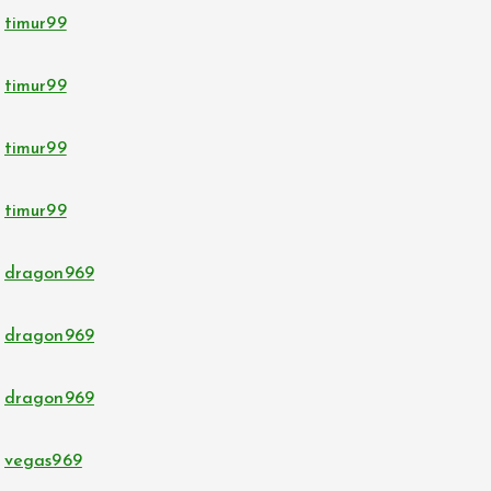
timur99
timur99
timur99
timur99
dragon969
dragon969
dragon969
vegas969