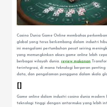
Casino Dunia Game Online membahas perkembanga
global yang terus berkembang dalam industri hibura
ini mengalami pertumbuhan pesat seiring mening
yang memungkinkan akses game online lebih cepat
berbagai wilayah dunia.
review makanan
Transfor
terintegrasi, di mana teknologi berperan pentin
data, dan pengalaman pengguna dalam skala glo
[]
Game online dalam industri casino dunia modern 
teknologi tinggi dengan antarmuka yang lebih in