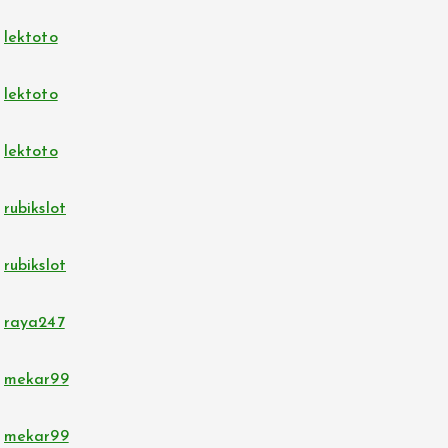
lektoto
lektoto
lektoto
rubikslot
rubikslot
raya247
mekar99
mekar99