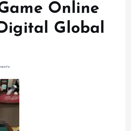
 Game Online
Digital Global
ents