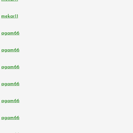
mekar11
agam66
agam66
agam66
agam66
agam66
agam66