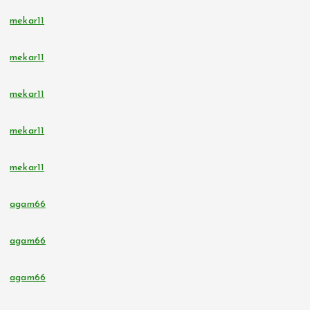
mekar11
mekar11
mekar11
mekar11
mekar11
agam66
agam66
agam66