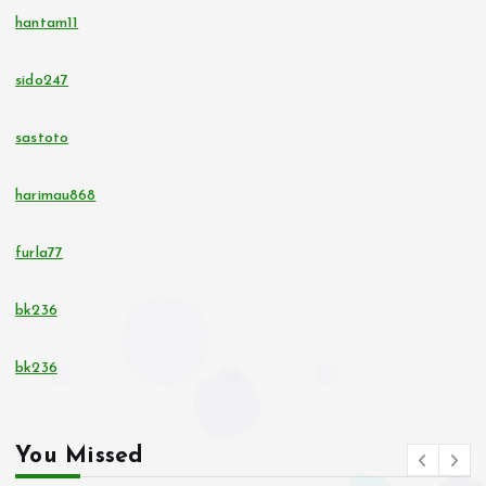
hantam11
sido247
sastoto
harimau868
furla77
bk236
bk236
You Missed