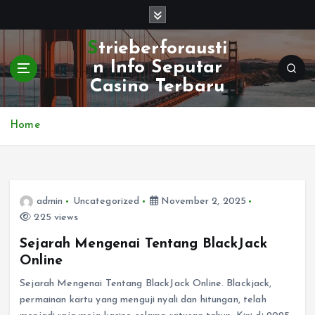
S
k
i
Strieberforausti
p
n Info Seputar
t
Casino Terbaru
o
c
o
Home
n
t
e
n
admin
Uncategorized
November 2, 2025
t
225 views
Sejarah Mengenai Tentang BlackJack
Online
Sejarah Mengenai Tentang BlackJack Online. Blackjack,
permainan kartu yang menguji nyali dan hitungan, telah