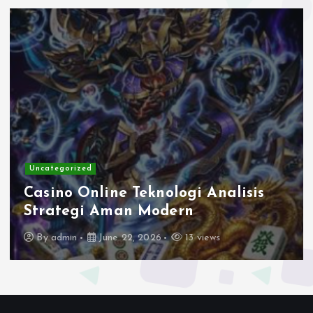
Uncategorized
Casino Online Teknologi Analisis
Strategi Aman Modern
By
admin
June 22, 2026
13 views