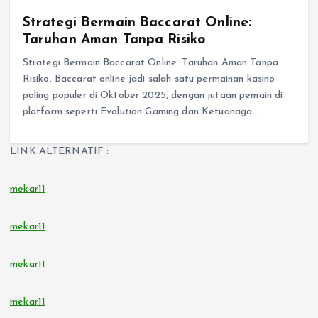
Strategi Bermain Baccarat Online:
Taruhan Aman Tanpa Risiko
Strategi Bermain Baccarat Online: Taruhan Aman Tanpa
Risiko. Baccarat online jadi salah satu permainan kasino
paling populer di Oktober 2025, dengan jutaan pemain di
platform seperti Evolution Gaming dan Ketuanaga.…
LINK ALTERNATIF :
mekar11
mekar11
mekar11
mekar11