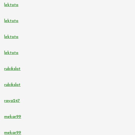
lektoto
lektoto
lektoto
lektoto
rubikslot
rubikslot
raya247
mekar99
mekar99