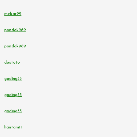
mekar99
pondok969
pondok969
destoto
gading33
gading33
gading33
hantam11