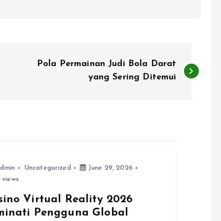
Pola Permainan Judi Bola Darat
yang Sering Ditemui
dmin
Uncategorized
June 29, 2026
 views
ino Virtual Reality 2026
minati Pengguna Global