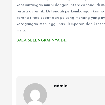
keberuntungan murni dengan interaksi sosial di m
terasa autentik. Di tengah perkembangan kasino 
karena ritme cepat dan peluang menang yang nya
ketegangan menunggu hasil lemparan dan kesena
meja.
BACA SELENGKAPNYA DI…
admin