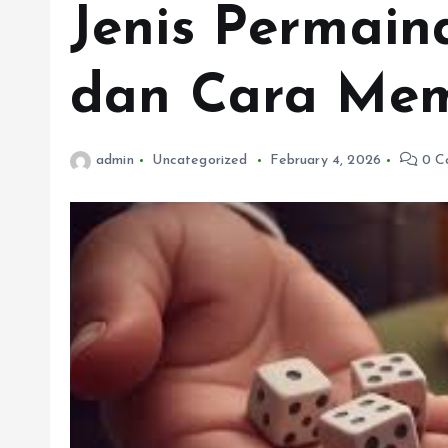
Jenis Permain
dan Cara Me
admin
Uncategorized
February 4, 2026
0 C