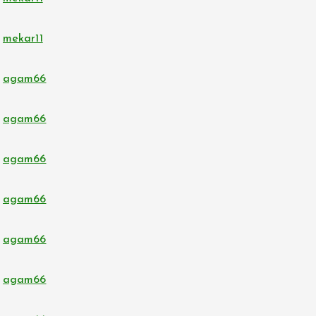
mekar11
agam66
agam66
agam66
agam66
agam66
agam66