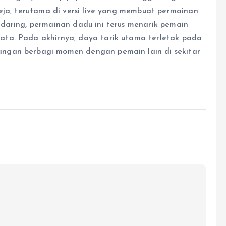
eja, terutama di versi live yang membuat permainan
daring, permainan dadu ini terus menarik pemain
ta. Pada akhirnya, daya tarik utama terletak pada
ngan berbagi momen dengan pemain lain di sekitar