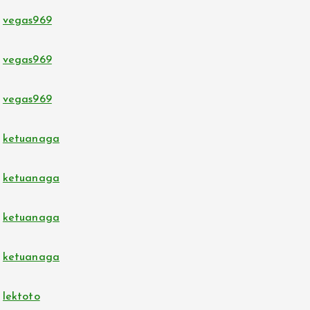
vegas969
vegas969
vegas969
ketuanaga
ketuanaga
ketuanaga
ketuanaga
lektoto