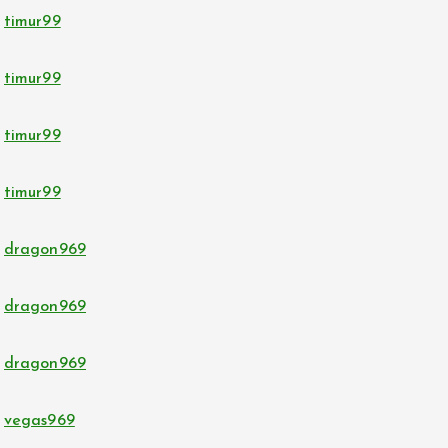
timur99
timur99
timur99
timur99
dragon969
dragon969
dragon969
vegas969