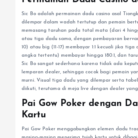
Sic Bo adalah permainan dadu casino asal Tiongk
dilempar dalam wadah tertutup dan pemain berta
memasang taruhan pada total mata (dari 4 hingga
atau tiga dadu sama, dengan pembayaran bervarias
10) atau big (11-17) membayar 1:1 kecuali jika tig
angka tertentu) membayar hingga 180:1, dan tar
Sic Bo sangat sederhana karena tidak ada keput
lemparan dealer, sehingga cocok bagi pemain ya
murni. Visual tiga dadu yang dilempar serta tab
diikuti, terutama di meja live dengan dealer ya
Pai Gow Poker dengan Da
Kartu
Pai Gow Poker menggabungkan elemen dadu tradi
masing-masing menerima tujuh kartu untuk dibagi