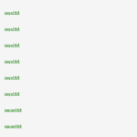
jago168
jago168
jago168
jago168
jago168
jago168
japan168
japan168