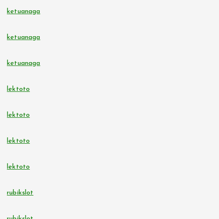
ketuanaga
ketuanaga
ketuanaga
lektoto
lektoto
lektoto
lektoto
rubikslot
rubikslot