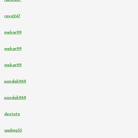
raya247
mekar99
mekar99
mekar99
pondok969
pondok969
destoto
gading33