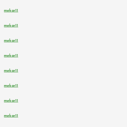
mekar11
mekar11
mekar11
mekar11
mekar11
mekar11
mekar11
mekar11