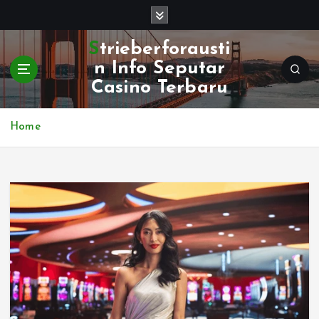
S
k
i
Strieberforausti
p
n Info Seputar
t
Casino Terbaru
o
c
o
Home
n
t
e
n
t