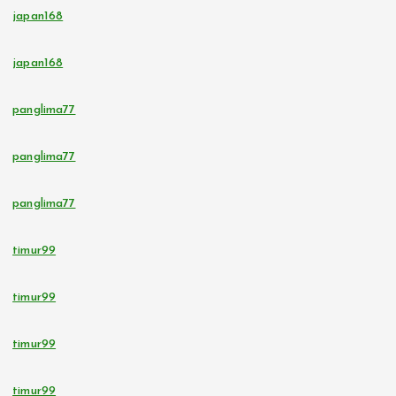
japan168
japan168
panglima77
panglima77
panglima77
timur99
timur99
timur99
timur99