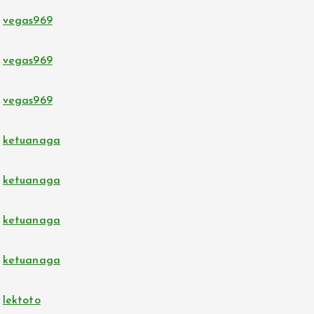
vegas969
vegas969
vegas969
ketuanaga
ketuanaga
ketuanaga
ketuanaga
lektoto