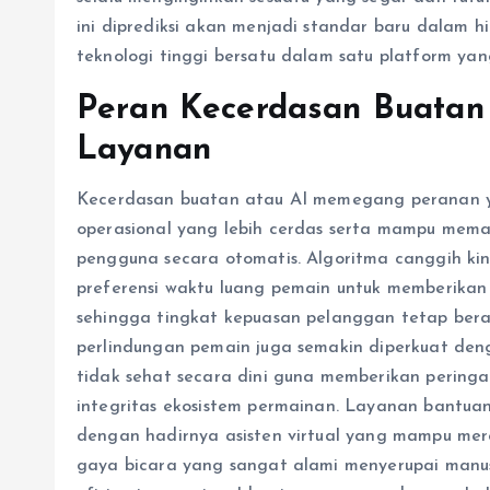
ini diprediksi akan menjadi standar baru dalam
teknologi tinggi bersatu dalam satu platform yan
Peran Kecerdasan Buatan 
Layanan
Kecerdasan buatan atau AI memegang peranan y
operasional yang lebih cerdas serta mampu memah
pengguna secara otomatis. Algoritma canggih ki
preferensi waktu luang pemain untuk memberikan 
sehingga tingkat kepuasan pelanggan tetap berada
perlindungan pemain juga semakin diperkuat de
tidak sehat secara dini guna memberikan pering
integritas ekosistem permainan. Layanan bantua
dengan hadirnya asisten virtual yang mampu me
gaya bicara yang sangat alami menyerupai manus