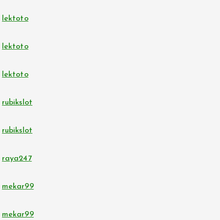
lektoto
lektoto
lektoto
rubikslot
rubikslot
raya247
mekar99
mekar99