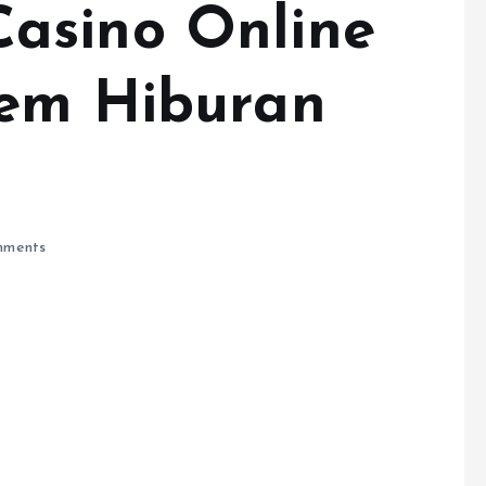
asino Online
tem Hiburan
ments