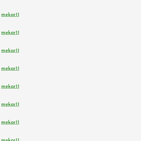
mekar11
mekar11
mekar11
mekar11
mekar11
mekar11
mekar11
mekar11