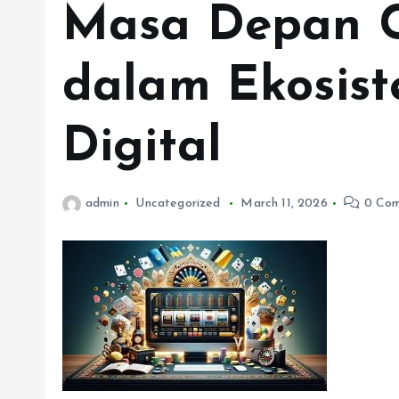
Masa Depan C
dalam Ekosis
Digital
admin
Uncategorized
March 11, 2026
0 Com