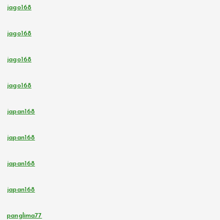
jago168
jago168
jago168
jago168
japan168
japan168
japan168
japan168
panglima77