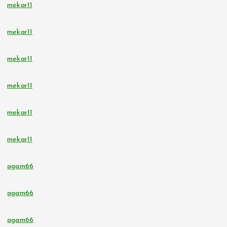
mekar11
mekar11
mekar11
mekar11
mekar11
mekar11
agam66
agam66
agam66