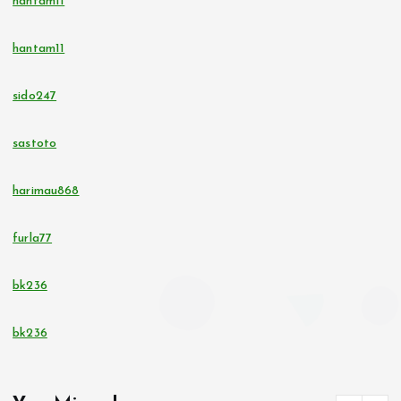
hantam11
hantam11
sido247
sastoto
harimau868
furla77
bk236
bk236