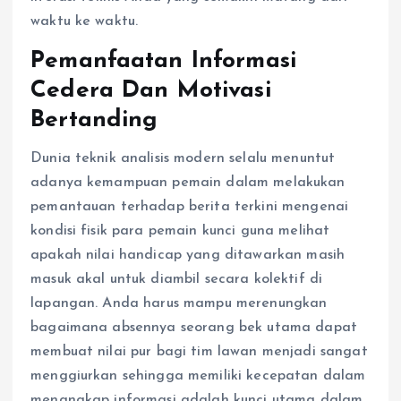
waktu ke waktu.
Pemanfaatan Informasi
Cedera Dan Motivasi
Bertanding
Dunia teknik analisis modern selalu menuntut
adanya kemampuan pemain dalam melakukan
pemantauan terhadap berita terkini mengenai
kondisi fisik para pemain kunci guna melihat
apakah nilai handicap yang ditawarkan masih
masuk akal untuk diambil secara kolektif di
lapangan. Anda harus mampu merenungkan
bagaimana absennya seorang bek utama dapat
membuat nilai pur bagi tim lawan menjadi sangat
menggiurkan sehingga memiliki kecepatan dalam
menangkap informasi adalah kunci utama dalam