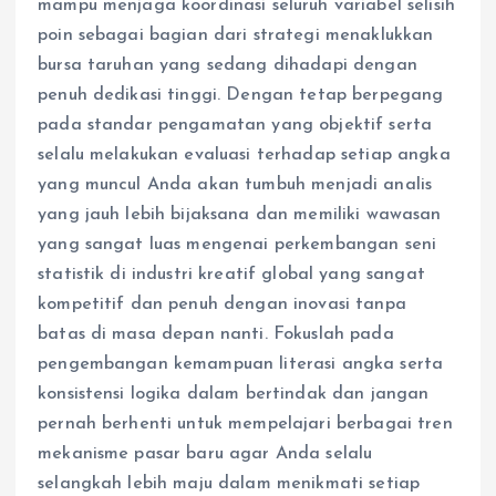
mampu menjaga koordinasi seluruh variabel selisih
poin sebagai bagian dari strategi menaklukkan
bursa taruhan yang sedang dihadapi dengan
penuh dedikasi tinggi. Dengan tetap berpegang
pada standar pengamatan yang objektif serta
selalu melakukan evaluasi terhadap setiap angka
yang muncul Anda akan tumbuh menjadi analis
yang jauh lebih bijaksana dan memiliki wawasan
yang sangat luas mengenai perkembangan seni
statistik di industri kreatif global yang sangat
kompetitif dan penuh dengan inovasi tanpa
batas di masa depan nanti. Fokuslah pada
pengembangan kemampuan literasi angka serta
konsistensi logika dalam bertindak dan jangan
pernah berhenti untuk mempelajari berbagai tren
mekanisme pasar baru agar Anda selalu
selangkah lebih maju dalam menikmati setiap