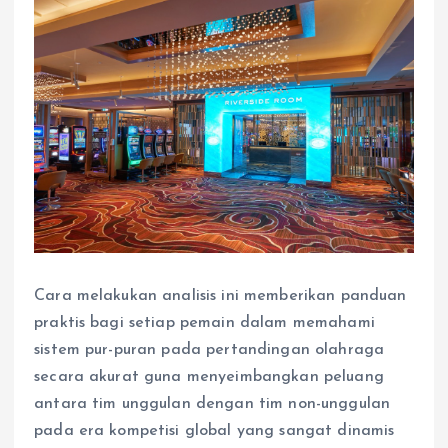
Cara melakukan analisis ini memberikan panduan
praktis bagi setiap pemain dalam memahami
sistem pur-puran pada pertandingan olahraga
secara akurat guna menyeimbangkan peluang
antara tim unggulan dengan tim non-unggulan
pada era kompetisi global yang sangat dinamis