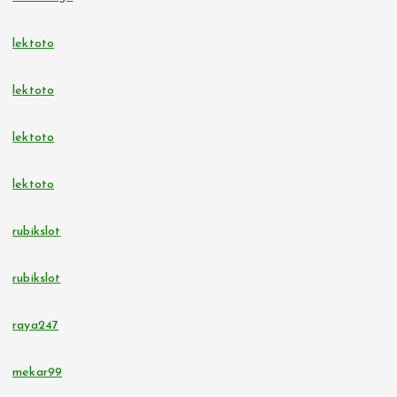
lektoto
lektoto
lektoto
lektoto
rubikslot
rubikslot
raya247
mekar99