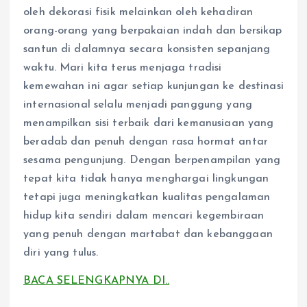
oleh dekorasi fisik melainkan oleh kehadiran
orang-orang yang berpakaian indah dan bersikap
santun di dalamnya secara konsisten sepanjang
waktu. Mari kita terus menjaga tradisi
kemewahan ini agar setiap kunjungan ke destinasi
internasional selalu menjadi panggung yang
menampilkan sisi terbaik dari kemanusiaan yang
beradab dan penuh dengan rasa hormat antar
sesama pengunjung. Dengan berpenampilan yang
tepat kita tidak hanya menghargai lingkungan
tetapi juga meningkatkan kualitas pengalaman
hidup kita sendiri dalam mencari kegembiraan
yang penuh dengan martabat dan kebanggaan
diri yang tulus.
BACA SELENGKAPNYA DI..