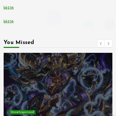
bk236
bk236
You Missed
Uncategorized