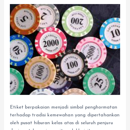
Etiket berpakaian menjadi simbol penghormatan
terhadap tradisi kemewahan yang dipertahankan
oleh pusat hiburan kelas atas di seluruh penjuru