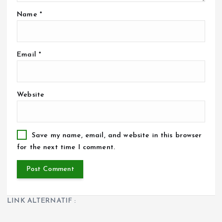
Name
*
Email
*
Website
Save my name, email, and website in this browser
for the next time I comment.
LINK ALTERNATIF :