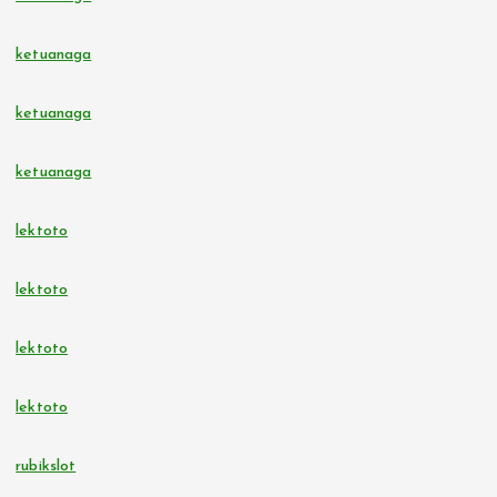
ketuanaga
ketuanaga
ketuanaga
lektoto
lektoto
lektoto
lektoto
rubikslot