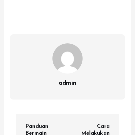
admin
P
Panduan
Cara
Bermain
Melakukan