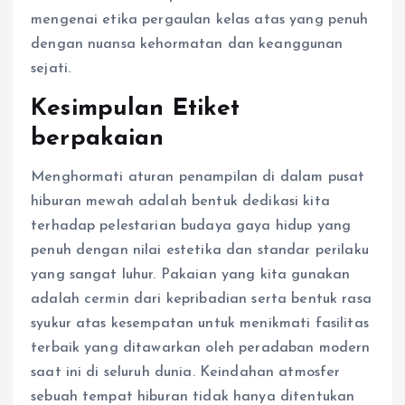
mengenai etika pergaulan kelas atas yang penuh
dengan nuansa kehormatan dan keanggunan
sejati.
Kesimpulan Etiket
berpakaian
Menghormati aturan penampilan di dalam pusat
hiburan mewah adalah bentuk dedikasi kita
terhadap pelestarian budaya gaya hidup yang
penuh dengan nilai estetika dan standar perilaku
yang sangat luhur. Pakaian yang kita gunakan
adalah cermin dari kepribadian serta bentuk rasa
syukur atas kesempatan untuk menikmati fasilitas
terbaik yang ditawarkan oleh peradaban modern
saat ini di seluruh dunia. Keindahan atmosfer
sebuah tempat hiburan tidak hanya ditentukan