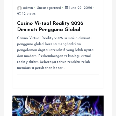
admin
Uncategorized
June 29, 2026
i
12 views
o
Casino Virtual Reality 2026
Diminati Pengguna Global
n
Casino Virtual Reality 2026 semakin diminati
pengguna global karena menghadirkan
pengalaman digital interaktif yang lebih nyata
dan modern. Perkembangan teknologi virtual
reality dalam beberapa tahun terakhir telah
membawa perubahan besar…