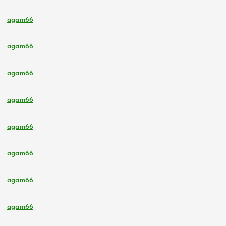
agam66
agam66
agam66
agam66
agam66
agam66
agam66
agam66