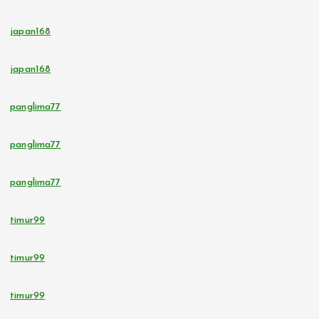
japan168
japan168
panglima77
panglima77
panglima77
timur99
timur99
timur99