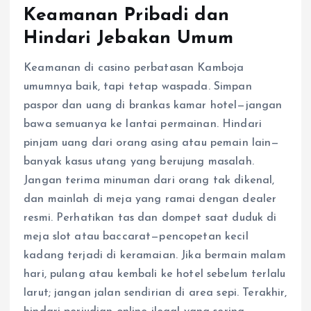
Keamanan Pribadi dan
Hindari Jebakan Umum
Keamanan di casino perbatasan Kamboja
umumnya baik, tapi tetap waspada. Simpan
paspor dan uang di brankas kamar hotel—jangan
bawa semuanya ke lantai permainan. Hindari
pinjam uang dari orang asing atau pemain lain—
banyak kasus utang yang berujung masalah.
Jangan terima minuman dari orang tak dikenal,
dan mainlah di meja yang ramai dengan dealer
resmi. Perhatikan tas dan dompet saat duduk di
meja slot atau baccarat—pencopetan kecil
kadang terjadi di keramaian. Jika bermain malam
hari, pulang atau kembali ke hotel sebelum terlalu
larut; jangan jalan sendirian di area sepi. Terakhir,