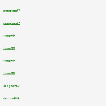
panglima77
panglima77
timur99
timur99
timur99
timur99
dragon969
dragon969