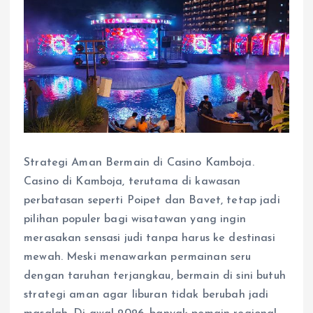
Strategi Aman Bermain di Casino Kamboja.
Casino di Kamboja, terutama di kawasan
perbatasan seperti Poipet dan Bavet, tetap jadi
pilihan populer bagi wisatawan yang ingin
merasakan sensasi judi tanpa harus ke destinasi
mewah. Meski menawarkan permainan seru
dengan taruhan terjangkau, bermain di sini butuh
strategi aman agar liburan tidak berubah jadi