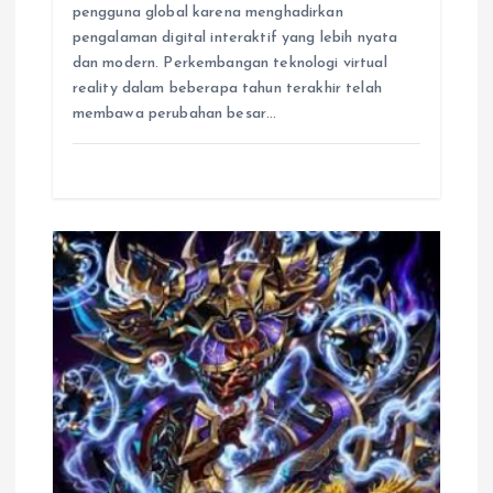
n
pengguna global karena menghadirkan
pengalaman digital interaktif yang lebih nyata
dan modern. Perkembangan teknologi virtual
reality dalam beberapa tahun terakhir telah
membawa perubahan besar…