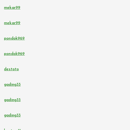
mekar99
mekar99
pondok969
pondok969
destoto
gading33
gading33
gading33