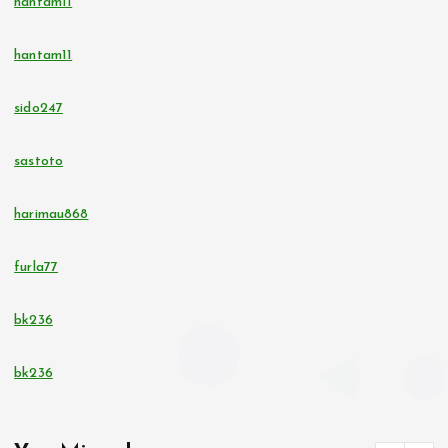
hantam11
hantam11
sido247
sastoto
harimau868
furla77
bk236
bk236