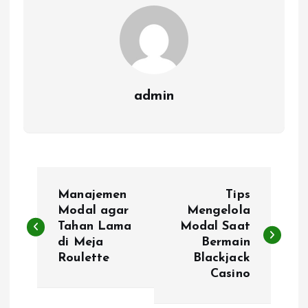
admin
P
Manajemen
Tips
o
Modal agar
Mengelola
Tahan Lama
Modal Saat
di Meja
Bermain
s
Roulette
Blackjack
Casino
t