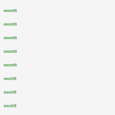
agam66
agam66
agam66
agam66
agam66
jago168
jago168
jago168