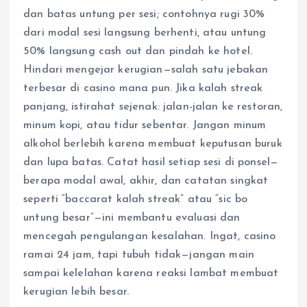
dan batas untung per sesi; contohnya rugi 30%
dari modal sesi langsung berhenti, atau untung
50% langsung cash out dan pindah ke hotel.
Hindari mengejar kerugian—salah satu jebakan
terbesar di casino mana pun. Jika kalah streak
panjang, istirahat sejenak: jalan-jalan ke restoran,
minum kopi, atau tidur sebentar. Jangan minum
alkohol berlebih karena membuat keputusan buruk
dan lupa batas. Catat hasil setiap sesi di ponsel—
berapa modal awal, akhir, dan catatan singkat
seperti “baccarat kalah streak” atau “sic bo
untung besar”—ini membantu evaluasi dan
mencegah pengulangan kesalahan. Ingat, casino
ramai 24 jam, tapi tubuh tidak—jangan main
sampai kelelahan karena reaksi lambat membuat
kerugian lebih besar.