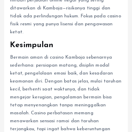
hindari perjudian online ilegal yang sering
ditawarkan di Kamboja—risikonya tinggi dan
tidak ada perlindungan hukum. Fokus pada casino
fisik resmi yang punya lisensi dan pengawasan
ketat.
Kesimpulan
Bermain aman di casino Kamboja sebenarnya
sederhana: persiapan matang, disiplin modal
ketat, pengelolaan emosi baik, dan kesadaran
keamanan diri. Dengan batas jelas, mulai taruhan
kecil, berhenti saat waktunya, dan tidak
mengejar kerugian, pengalaman bermain bisa
tetap menyenangkan tanpa meninggalkan
masalah. Casino perbatasan memang
menawarkan sensasi ramai dan taruhan
terjangkau, tapi ingat bahwa keberuntungan