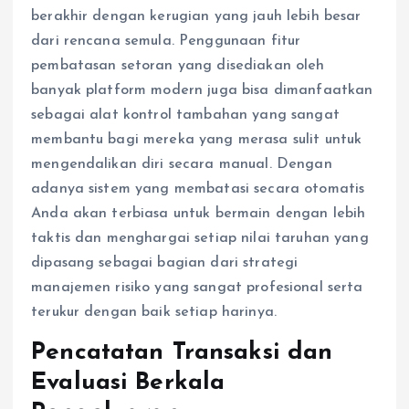
berakhir dengan kerugian yang jauh lebih besar
dari rencana semula. Penggunaan fitur
pembatasan setoran yang disediakan oleh
banyak platform modern juga bisa dimanfaatkan
sebagai alat kontrol tambahan yang sangat
membantu bagi mereka yang merasa sulit untuk
mengendalikan diri secara manual. Dengan
adanya sistem yang membatasi secara otomatis
Anda akan terbiasa untuk bermain dengan lebih
taktis dan menghargai setiap nilai taruhan yang
dipasang sebagai bagian dari strategi
manajemen risiko yang sangat profesional serta
terukur dengan baik setiap harinya.
Pencatatan Transaksi dan
Evaluasi Berkala