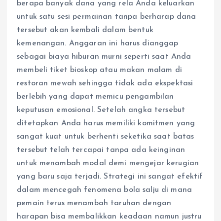
berapa banyak dana yang rela Anda keluarkan
untuk satu sesi permainan tanpa berharap dana
tersebut akan kembali dalam bentuk
kemenangan. Anggaran ini harus dianggap
sebagai biaya hiburan murni seperti saat Anda
membeli tiket bioskop atau makan malam di
restoran mewah sehingga tidak ada ekspektasi
berlebih yang dapat memicu pengambilan
keputusan emosional. Setelah angka tersebut
ditetapkan Anda harus memiliki komitmen yang
sangat kuat untuk berhenti seketika saat batas
tersebut telah tercapai tanpa ada keinginan
untuk menambah modal demi mengejar kerugian
yang baru saja terjadi. Strategi ini sangat efektif
dalam mencegah fenomena bola salju di mana
pemain terus menambah taruhan dengan
harapan bisa membalikkan keadaan namun justru