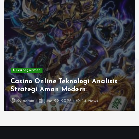
Uncategorized
Casino Strategi Menang Online
Panduan Pemain 2026
By
admin
May 24, 2026
21 views