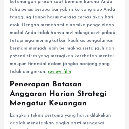
ketenangan pikiran saat bermain karena Anda
tahu persis berapa banyak risiko yang siap Anda
tanggung tanpa harus merasa cemas akan hari
esok. Dengan memahami dinamika pengelolaan
modal Anda tidak hanya melindungi aset pribadi
tetapi juga meningkatkan kualitas pengalaman
bermain menjadi lebih bermakna serta jauh dari
potensi stres yang merugikan kesehatan mental
maupun finansial dalam jangka panjang yang
tidak diinginkan.
review film
Penerapan Batasan
Anggaran Harian Strategi
Mengatur Keuangan
Langkah teknis pertama yang harus dilakukan
adalah menetapkan angka pasti mengenai