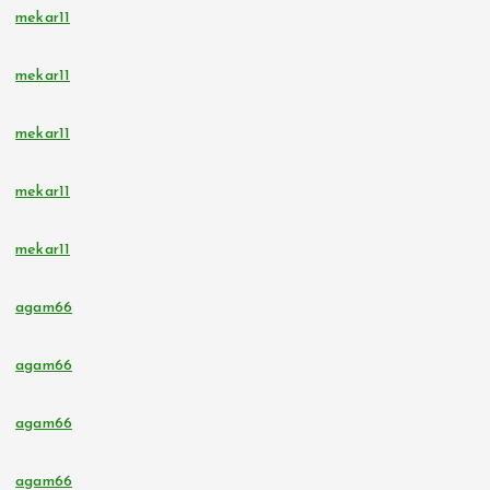
mekar11
mekar11
mekar11
mekar11
mekar11
agam66
agam66
agam66
agam66