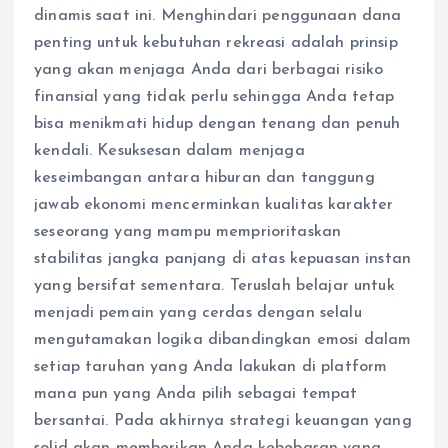
dinamis saat ini. Menghindari penggunaan dana
penting untuk kebutuhan rekreasi adalah prinsip
yang akan menjaga Anda dari berbagai risiko
finansial yang tidak perlu sehingga Anda tetap
bisa menikmati hidup dengan tenang dan penuh
kendali. Kesuksesan dalam menjaga
keseimbangan antara hiburan dan tanggung
jawab ekonomi mencerminkan kualitas karakter
seseorang yang mampu memprioritaskan
stabilitas jangka panjang di atas kepuasan instan
yang bersifat sementara. Teruslah belajar untuk
menjadi pemain yang cerdas dengan selalu
mengutamakan logika dibandingkan emosi dalam
setiap taruhan yang Anda lakukan di platform
mana pun yang Anda pilih sebagai tempat
bersantai. Pada akhirnya strategi keuangan yang