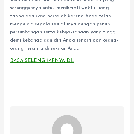
solid akan memberikan Anda kebebasan yang
sesungguhnya untuk menikmati waktu luang
tanpa ada rasa bersalah karena Anda telah
mengelola segala sesuatunya dengan penuh
pertimbangan serta kebijaksanaan yang tinggi
demi kebahagiaan diri Anda sendiri dan orang-
orang tercinta di sekitar Anda.
BACA SELENGKAPNYA DI..