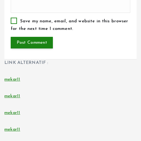
Save my name, email, and website in this browser
for the next time I comment.
LINK ALTERNATIF :
mekar11
mekar11
mekar11
mekar11