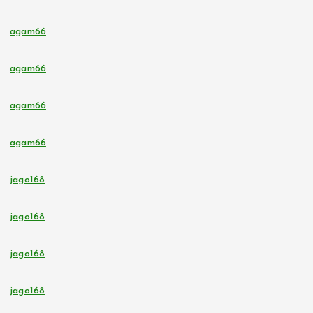
agam66
agam66
agam66
agam66
jago168
jago168
jago168
jago168