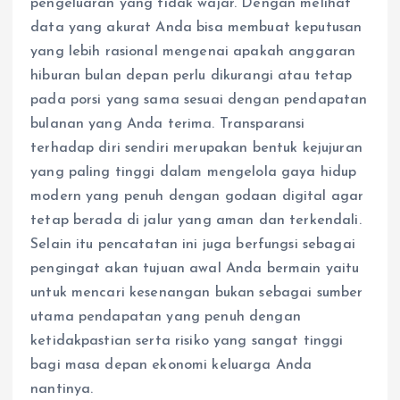
pengeluaran yang tidak wajar. Dengan melihat
data yang akurat Anda bisa membuat keputusan
yang lebih rasional mengenai apakah anggaran
hiburan bulan depan perlu dikurangi atau tetap
pada porsi yang sama sesuai dengan pendapatan
bulanan yang Anda terima. Transparansi
terhadap diri sendiri merupakan bentuk kejujuran
yang paling tinggi dalam mengelola gaya hidup
modern yang penuh dengan godaan digital agar
tetap berada di jalur yang aman dan terkendali.
Selain itu pencatatan ini juga berfungsi sebagai
pengingat akan tujuan awal Anda bermain yaitu
untuk mencari kesenangan bukan sebagai sumber
utama pendapatan yang penuh dengan
ketidakpastian serta risiko yang sangat tinggi
bagi masa depan ekonomi keluarga Anda
nantinya.