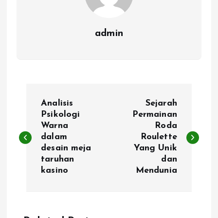
admin
P
Analisis
Sejarah
o
Psikologi
Permainan
Warna
Roda
dalam
Roulette
s
desain meja
Yang Unik
taruhan
dan
t
kasino
Mendunia
n
a