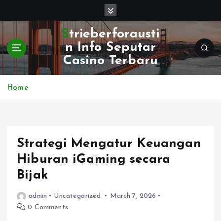
S
k
i
Strieberforausti
p
n Info Seputar
t
Casino Terbaru
o
c
o
Home
n
t
e
n
Strategi Mengatur Keuangan
t
Hiburan iGaming secara
Bijak
admin
Uncategorized
March 7, 2026
0 Comments