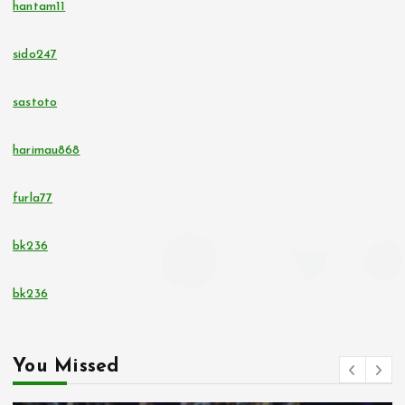
hantam11
sido247
sastoto
harimau868
furla77
bk236
bk236
You Missed