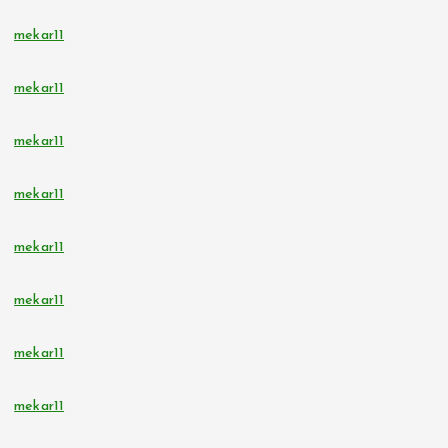
mekar11
mekar11
mekar11
mekar11
mekar11
mekar11
mekar11
mekar11