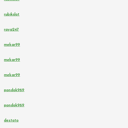
rubikslot
raya247
mekar99
mekar99
mekar99
pondok969
pondok969
destoto