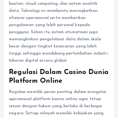
buatan, cloud computing, dan sistem analitik
data. Teknologi ini membantu meningkatkan
efisiensi operasional serta memberikan
pengalaman yang lebih personal kepada
pengguna. Selain itu, sistem otomatisasi juga
memungkinkan pengelolaan data dalam skala
besar dengan tingkat keamanan yang lebih
tinggi, sehingga mendukung pertumbuhan industri
hiburan digital secara global.
Regulasi Dalam Casino Dunia
Platform Online
Regulasi memiliki peran penting dalam mengatur
operasional platform kasino online agar tetap
sesuai dengan hukum yang berlaku di berbagai
negara. Setiap wilayah memiliki kebijakan yang