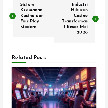
P
Sistem
Industri
o
Keamanan
Hiburan
Kasino dan
Casino
Fair Play
Transformas
s
Modern
i Besar Mei
2026
t
n
a
Related Posts
v
i
g
a