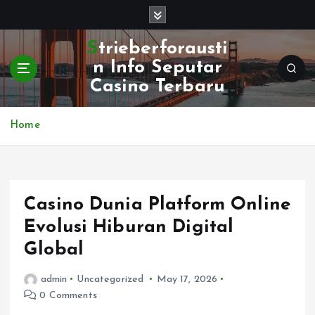
S
k
i
Strieberforausti
p
n Info Seputar
t
Casino Terbaru
o
c
o
Home
n
t
e
n
Casino Dunia Platform Online
t
Evolusi Hiburan Digital
Global
admin
Uncategorized
May 17, 2026
0 Comments