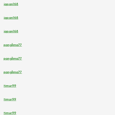
japan168
japan168
japan168
panglima77
panglima77
panglima77
timur99
timur99
timur99