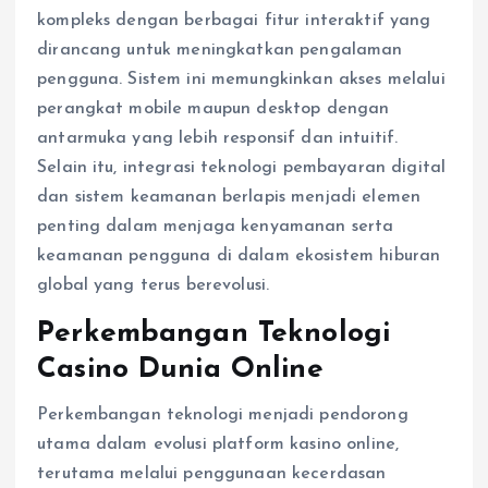
kompleks dengan berbagai fitur interaktif yang
dirancang untuk meningkatkan pengalaman
pengguna. Sistem ini memungkinkan akses melalui
perangkat mobile maupun desktop dengan
antarmuka yang lebih responsif dan intuitif.
Selain itu, integrasi teknologi pembayaran digital
dan sistem keamanan berlapis menjadi elemen
penting dalam menjaga kenyamanan serta
keamanan pengguna di dalam ekosistem hiburan
global yang terus berevolusi.
Perkembangan Teknologi
Casino Dunia Online
Perkembangan teknologi menjadi pendorong
utama dalam evolusi platform kasino online,
terutama melalui penggunaan kecerdasan