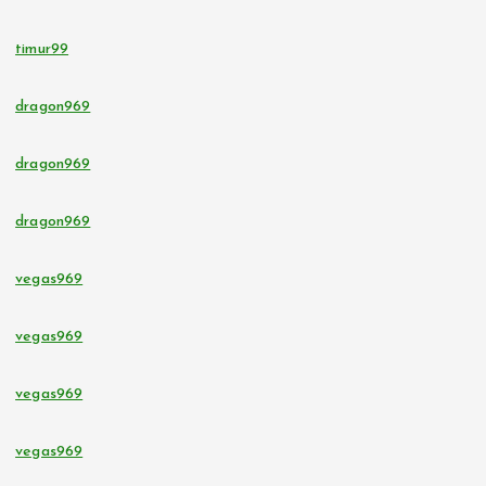
timur99
dragon969
dragon969
dragon969
vegas969
vegas969
vegas969
vegas969