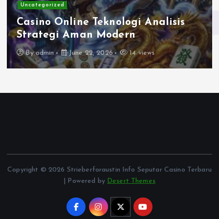
Uncategorized
alisis
Casino Strategi Menang On
Panduan Pemain 2026
By
admin
May 24, 2026
21 views
Copyright © 2026 Strieberforaustin Info Seputar Casino Terbaru
| Powered by
Desert Themes