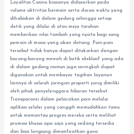
Loyalitas Casino biasanya didasarkan pada
volume aktivitas bermain serta durasi waktu yang
dihabiskan di dalam gedung sehingga setiap
detik yang dilalui di atas meja taruhan
memberikan nilai tambah yang nyata bagi sang
pemain di masa yang akan datang. Poin-poin
tersebut tidak hanya dapat ditukarkan dengan
barang-barang mewah di butik eksklusif yang ada
di dalam gedung namun juga seringkali dapat
digunakan untuk membayar tagihan layanan
lainnya di seluruh jaringan properti yang dimiliki
oleh pihak penyelenggara hiburan tersebut.
Transparansi dalam pelacakan poin melalui
aplikasi seluler yang canggih memudahkan tamu
untuk memantau progres mereka serta melihat
promosi khusus apa saja yang sedang tersedia
dan bisa langsung dimanfaatkan guna