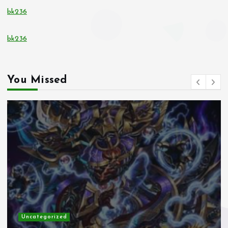
bk236
bk236
You Missed
Uncategorized