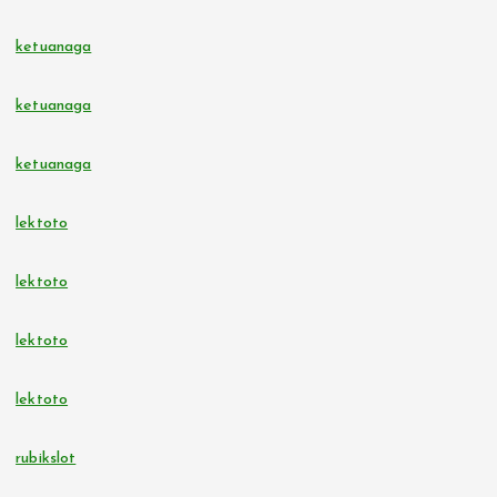
ketuanaga
ketuanaga
ketuanaga
lektoto
lektoto
lektoto
lektoto
rubikslot