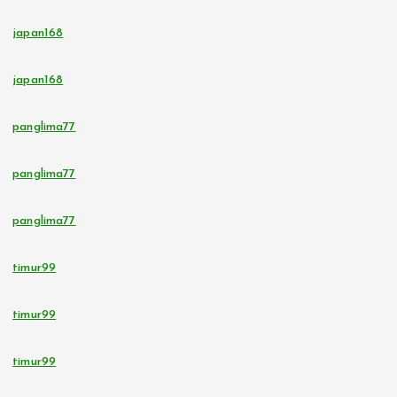
japan168
japan168
panglima77
panglima77
panglima77
timur99
timur99
timur99