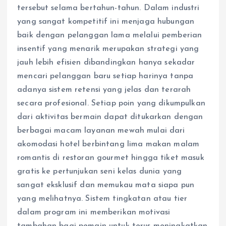
tersebut selama bertahun-tahun. Dalam industri
yang sangat kompetitif ini menjaga hubungan
baik dengan pelanggan lama melalui pemberian
insentif yang menarik merupakan strategi yang
jauh lebih efisien dibandingkan hanya sekadar
mencari pelanggan baru setiap harinya tanpa
adanya sistem retensi yang jelas dan terarah
secara profesional. Setiap poin yang dikumpulkan
dari aktivitas bermain dapat ditukarkan dengan
berbagai macam layanan mewah mulai dari
akomodasi hotel berbintang lima makan malam
romantis di restoran gourmet hingga tiket masuk
gratis ke pertunjukan seni kelas dunia yang
sangat eksklusif dan memukau mata siapa pun
yang melihatnya. Sistem tingkatan atau tier
dalam program ini memberikan motivasi