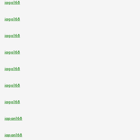
jago168
jago168
jago168
jago168
jago168
jago168
jago168
japan168
japan168