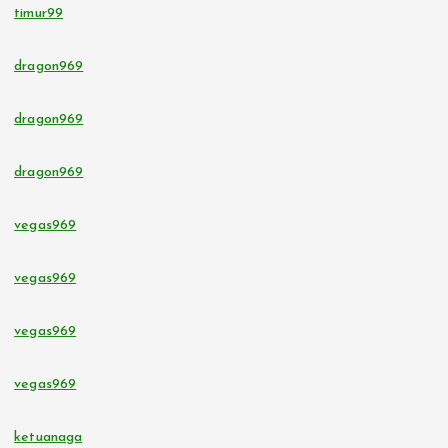
timur99
dragon969
dragon969
dragon969
vegas969
vegas969
vegas969
vegas969
ketuanaga