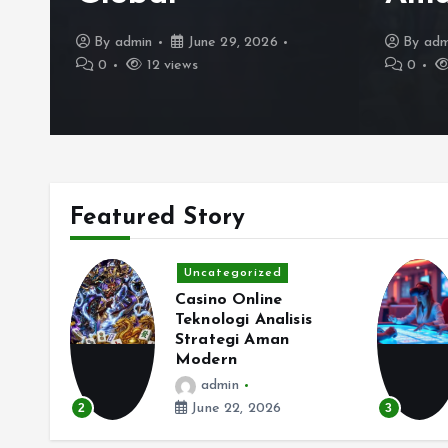
By
admin
June 29, 2026
By
adm
0
12 views
0
Featured Story
Uncategorized
eality
Casino Online
Teknologi Analisis
l
Strategi Aman
Modern
admin
2
June 22, 2026
3