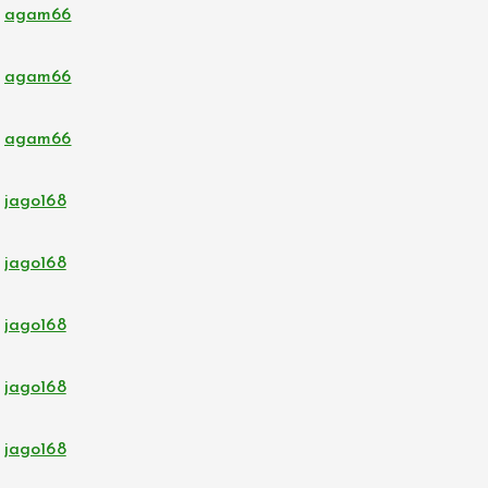
agam66
agam66
agam66
jago168
jago168
jago168
jago168
jago168