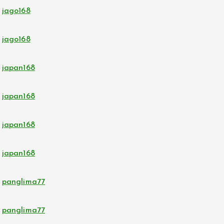
jago168
jago168
japan168
japan168
japan168
japan168
panglima77
panglima77