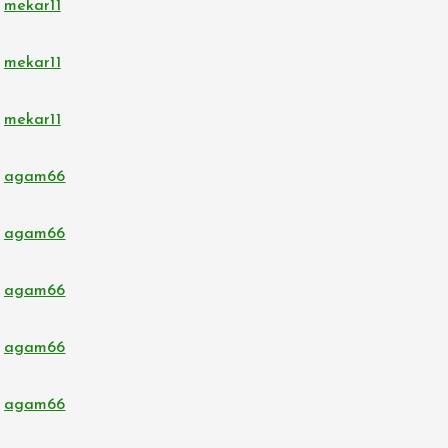
mekar11
mekar11
mekar11
agam66
agam66
agam66
agam66
agam66