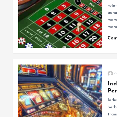
role
bonu
memb
men
Con
a
Ind
Pe
Indu
berb
tran