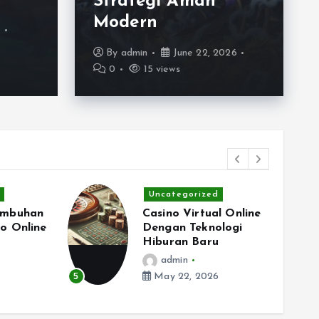
Strategi Aman
Modern
6
By
admin
May 23, 2026
B
0
25 views
0
By
admin
June 22, 2026
0
15 views
Uncategorized
tumbuhan
Casino Virtual Online
no Online
Dengan Teknologi
Hiburan Baru
admin
5
May 22, 2026
6