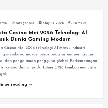
dmin
Uncategorized
May 14, 2026
70 views
ita Casino Mei 2026 Teknologi AI
suk Dunia Gaming Modern
ta Casino Mei 2026 teknologi AI masuk industri
ng membawa inovasi besar pada sistem permainan
tal dan pengalaman pengguna global. Perkembangan
stri casino digital pada tahun 2026 kembali mencatat
ggak…
tinue reading