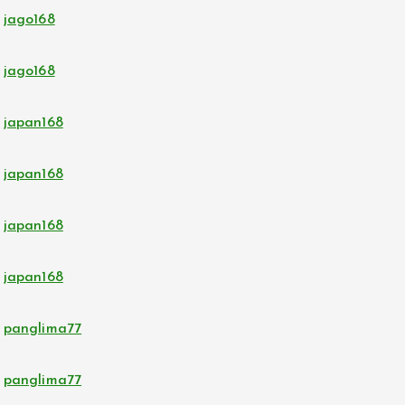
jago168
jago168
japan168
japan168
japan168
japan168
panglima77
panglima77